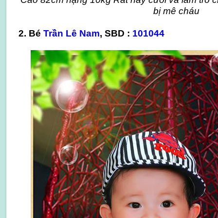
bị mê cháu
2. Bé ​
Trần Lê Nam
, SBD :
101044