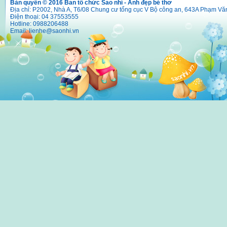
Bản quyền © 2016 Ban tổ chức Sao nhí - Ảnh đẹp bé thơ
Địa chỉ: P2002, Nhà A, T6/08 Chung cư tổng cục V Bộ công an, 643A Phạm Vă
Điện thoại: 04 37553555
Hotline: 0988206488
Email:
lienhe@saonhi.vn