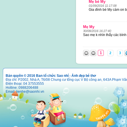
Mẹ bé My
01/09/2016 11:17:08
Gia đình bé My cám on 
Mẹ My
30/08/2016 16:27:40
Sao mẹ k nhìn thấy các bình
1
2
3
Bản quyền © 2016 Ban tổ chức Sao nhí - Ảnh đẹp bé thơ
Địa chỉ: P2002, Nhà A, T6/08 Chung cư tổng cục V Bộ công an, 643A Phạm Vă
Điện thoại: 04 37553555
Hotline: 0988206488
Email:
lienhe@saonhi.vn