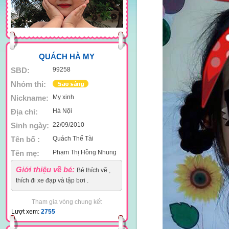
QUÁCH HÀ MY
SBD:
99258
Nhóm thi:
Nickname:
My xinh
Địa chỉ:
Hà Nội
Sinh ngày:
22/09/2010
Tên bố :
Quách Thế Tài
Tên mẹ:
Phạm Thị Hồng Nhung
Giới thiệu về bé:
Bé thích vẽ ,
thích đi xe đạp và tập bơi .
Tham gia vòng chung kết
Lượt xem:
2755