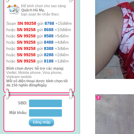
Để bình chọn cho sao sáng
Quách Hà My,
bạn soạn tin nhắn theo:
Soạn
SN 99258
gửi
8788
+15điểm
hoặc
SN 99258
gửi
8688
+10điểm
hoặc
SN 99258
gửi
8588
+5điểm
hoặc
SN 99258
gửi
8488
+4điểm
hoặc
SN 99258
gửi
8388
+3điểm
hoặc
SN 99258
gửi
8288
+2điểm
hoặc
SN 99258
gửi
8188
+1điểm
Bình chọn được hỗ trợ các mạng:
Viettel, Mobile phone, Vina phone,
Vietnam mobile
Mỗi số điện thoại được bình chọn tối
đa 150 nghìn đồng/Ngày
2
SBD:
Mật khẩu: