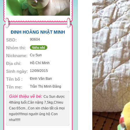
ĐINH HOÀNG NHẬT MINH
SBD:
90604
Nhóm thi:
Nickname:
Cu Sun
Địa chỉ:
Hồ Chí Minh
Sinh ngày:
12/09/2015
Tên bố :
Đinh Văn Ban
Tên mẹ:
Trần Thị Minh Đăng
Giới thiệu về bé:
Cu Sun được
4tháng tuổi,Cân nặng 7,5kg,Chieu
Cao:65cm...Con xin chào tất cả mọi
người!!!!mọi người ủng hộ Con
nha!!!!!!