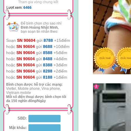
Tham gia vòng chung kết
Lượt xem:
6466
Để bình chọn cho sao nhí
Đinh Hoàng Nhật Minh,
bạn soạn tin nhắn theo:
Soạn
SN 90604
gửi
8788
+15điểm
hoặc
SN 90604
gửi
8688
+10điểm
hoặc
SN 90604
gửi
8588
+5điểm
hoặc
SN 90604
gửi
8488
+4điểm
hoặc
SN 90604
gửi
8388
+3điểm
hoặc
SN 90604
gửi
8288
+2điểm
hoặc
SN 90604
gửi
8188
+1điểm
Bình chọn được hỗ trợ các mạng:
2
Viettel, Mobile phone, Vina phone,
Vietnam mobile
Mỗi số điện thoại được bình chọn tối
đa 150 nghìn đồng/Ngày
SBD:
Mật khẩu: