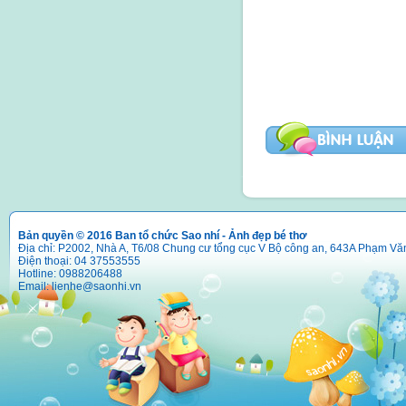
Bản quyền © 2016 Ban tổ chức Sao nhí - Ảnh đẹp bé thơ
Địa chỉ: P2002, Nhà A, T6/08 Chung cư tổng cục V Bộ công an, 643A Phạm Vă
Điện thoại: 04 37553555
Hotline: 0988206488
Email:
lienhe@saonhi.vn