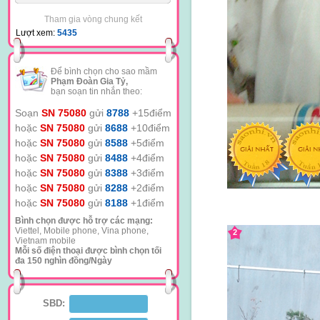
Tham gia vòng chung kết
Lượt xem:
5435
Để bình chọn cho sao mầm
Phạm Đoàn Gia Tỷ,
bạn soạn tin nhắn theo:
Soạn
SN 75080
gửi
8788
+15điểm
hoặc
SN 75080
gửi
8688
+10điểm
hoặc
SN 75080
gửi
8588
+5điểm
hoặc
SN 75080
gửi
8488
+4điểm
hoặc
SN 75080
gửi
8388
+3điểm
hoặc
SN 75080
gửi
8288
+2điểm
hoặc
SN 75080
gửi
8188
+1điểm
Bình chọn được hỗ trợ các mạng:
Viettel, Mobile phone, Vina phone,
2
Vietnam mobile
Mỗi số điện thoại được bình chọn tối
đa 150 nghìn đồng/Ngày
SBD: