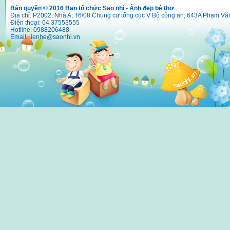
Bản quyền © 2016 Ban tổ chức Sao nhí - Ảnh đẹp bé thơ
Địa chỉ: P2002, Nhà A, T6/08 Chung cư tổng cục V Bộ công an, 643A Phạm Vă
Điện thoại: 04 37553555
Hotline: 0988206488
Email:
lienhe@saonhi.vn