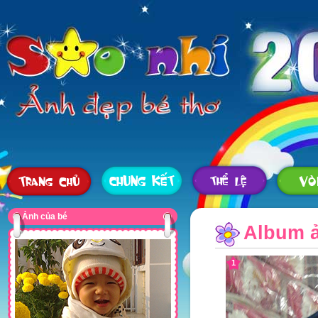
Ảnh của bé
Album ả
1