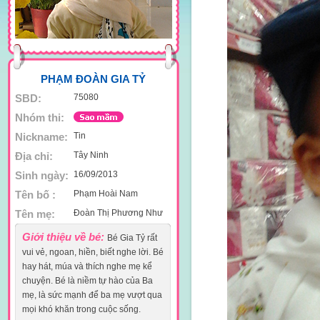
PHẠM ĐOÀN GIA TỶ
SBD:
75080
Nhóm thi:
Nickname:
Tin
Địa chỉ:
Tây Ninh
Sinh ngày:
16/09/2013
Tên bố :
Phạm Hoài Nam
Tên mẹ:
Đoàn Thị Phương Như
Giới thiệu về bé:
Bé Gia Tỷ rất
vui vẻ, ngoan, hiền, biết nghe lời. Bé
hay hát, múa và thích nghe mẹ kể
chuyện. Bé là niềm tự hào của Ba
mẹ, là sức mạnh để ba mẹ vượt qua
mọi khó khăn trong cuộc sống.