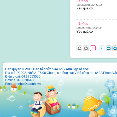
Lê tính
08/08/2016 22:41:18
Yêu quá cơ
Lê tính
08/08/2016 22:39:40
Yêu quá cơ
1
2
Bản quyền © 2016 Ban tổ chức Sao nhí - Ảnh đẹp bé thơ
Địa chỉ: P2002, Nhà A, T6/08 Chung cư tổng cục V Bộ công an, 643A Phạm Vă
Điện thoại: 04 37553555
Hotline: 0988206488
Email:
lienhe@saonhi.vn