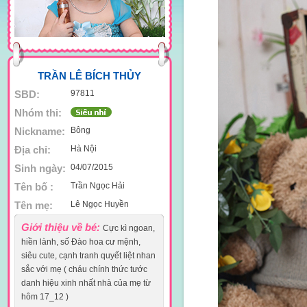
TRẦN LÊ BÍCH THỦY
SBD:
97811
Nhóm thi:
Nickname:
Bông
Địa chỉ:
Hà Nội
Sinh ngày:
04/07/2015
Tên bố :
Trần Ngọc Hải
Tên mẹ:
Lê Ngọc Huyền
Giới thiệu về bé:
Cực kì ngoan,
hiền lành, số Đào hoa cư mệnh,
siêu cute, cạnh tranh quyết liệt nhan
sắc với mẹ ( cháu chính thức tước
danh hiệu xinh nhất nhà của mẹ từ
hôm 17_12 )