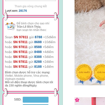
Tham gia vòng chung kết
Lượt xem:
28176
Để bình chọn cho sao nhí
Trần Lê Bích Thủy,
bạn soạn tin nhắn theo:
Soạn
SN 97811
gửi
8788
+15điểm
hoặc
SN 97811
gửi
8688
+10điểm
hoặc
SN 97811
gửi
8588
+5điểm
hoặc
SN 97811
gửi
8488
+4điểm
hoặc
SN 97811
gửi
8388
+3điểm
hoặc
SN 97811
gửi
8288
+2điểm
hoặc
SN 97811
gửi
8188
+1điểm
Bình chọn được hỗ trợ các mạng:
Viettel, Mobile phone, Vina phone,
Vietnam mobile
Mỗi số điện thoại được bình chọn tối
đa 150 nghìn đồng/Ngày
SBD:
2