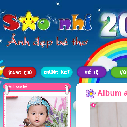
Ảnh của bé
Album ả
1